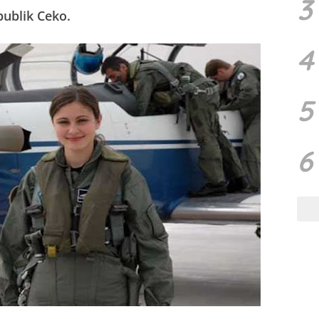
3
publik Ceko.
4
5
6