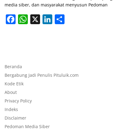
media siber, dan masyarakat menyusun Pedoman
F
W
X
Li
S
a
h
n
h
c
at
k
ar
e
s
e
e
b
A
dI
o
p
n
Beranda
o
p
Bergabung Jadi Penulis Pituluik.com
Kode Etik
k
About
Privacy Policy
Indeks
Disclaimer
Pedoman Media Siber