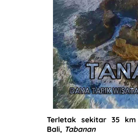
I
n
Terletak sekitar 35 km
Bali,
Tabanan