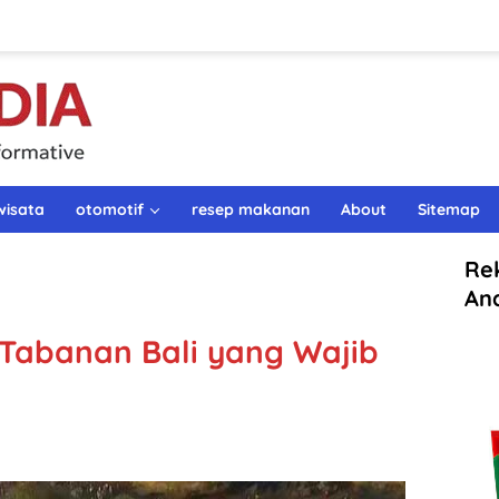
wisata
otomotif
resep makanan
About
Sitemap
Re
An
 Tabanan Bali yang Wajib