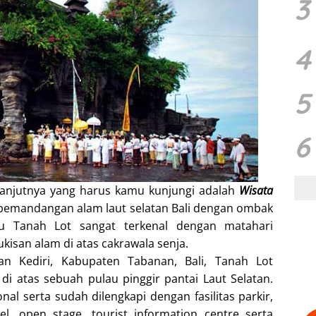
3
4
5
6
anjutnya yang harus kamu kunjungi adalah
Wisata
 pemandangan alam laut selatan Bali dengan ombak
tu Tanah Lot sangat terkenal dengan matahari
kisan alam di atas cakrawala senja.
an Kediri, Kabupaten Tabanan, Bali, Tanah Lot
i atas sebuah pulau pinggir pantai Laut Selatan.
onal serta sudah dilengkapi dengan fasilitas parkir,
tel, open stage, tourist information centre serta