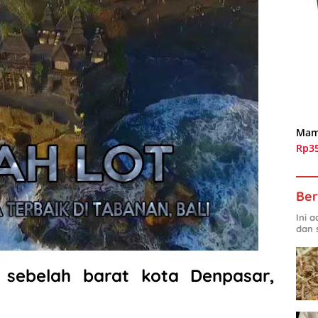
Mam
Rp3
Ber
Ini 
dan 
 sebelah barat kota Denpasar,