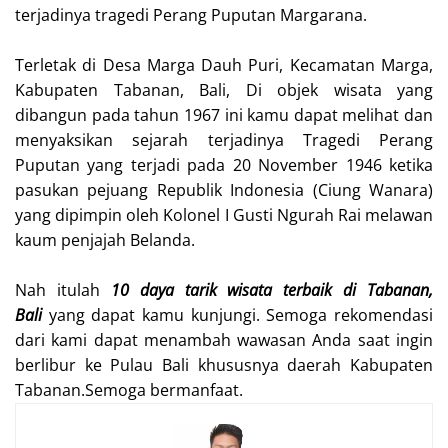
terjadinya tragedi Perang Puputan Margarana.
Terletak di Desa Marga Dauh Puri, Kecamatan Marga,
Kabupaten Tabanan, Bali, Di objek wisata yang
dibangun pada tahun 1967 ini kamu dapat melihat dan
menyaksikan sejarah terjadinya Tragedi Perang
Puputan yang terjadi pada 20 November 1946 ketika
pasukan pejuang Republik Indonesia (Ciung Wanara)
yang dipimpin oleh Kolonel I Gusti Ngurah Rai melawan
kaum penjajah Belanda.
Nah itulah
10 daya tarik wisata terbaik di Tabanan,
Bali
yang dapat kamu kunjungi. Semoga rekomendasi
dari kami dapat menambah wawasan Anda saat ingin
berlibur ke Pulau Bali khususnya daerah Kabupaten
Tabanan.Semoga bermanfaat.