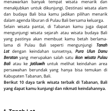
menawarkan banyak tempat wisata menarik dan
menakjubkan untuk dikunjungi. Destinasi wisata alam
dan budaya Bali bisa kamu jadikan pilihan menarik
dalam agenda liburan di Pulau Bali bersama keluarga.
Selain wisata pantai, di Tabanan kamu juga dapat
mengunjungi wisata sejarah atau wisata budaya Bali
yang pastinya akan membuat kamu betah berlama-
lama di Pulau Bali seperti mengunjungi
Tanah
Lot
dengan keindahan sunsetnya,
Pura Ulun Danu
Beratan
yang merupakan salah satu
ikon wisata Pulau
Bali
atau ke
Jatiluwih
untuk melihat keindahan area
persawahan berundak yang hanya bisa temukan di
Kabupaten Tabanan, Bali.
Berikut 10 daya tarik wisata terbaik di Tabanan, Bali
yang dapat kamu kunjungi dan nikmati keindahannya.