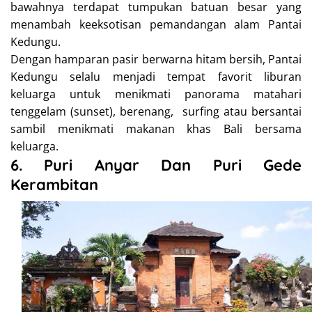
bawahnya terdapat tumpukan batuan besar yang
menambah keeksotisan pemandangan alam Pantai
Kedungu.
Dengan hamparan pasir berwarna hitam bersih, Pantai
Kedungu selalu menjadi tempat favorit liburan
keluarga untuk menikmati panorama matahari
tenggelam (sunset), berenang, surfing atau bersantai
sambil menikmati makanan khas Bali bersama
keluarga.
6. Puri Anyar Dan Puri Gede
Kerambitan