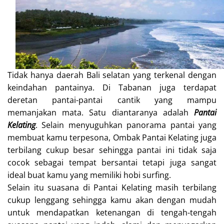
Tidak hanya daerah Bali selatan yang terkenal dengan
keindahan pantainya. Di Tabanan juga terdapat
deretan pantai-pantai cantik yang mampu
memanjakan mata. Satu diantaranya adalah
Pantai
Kelating
. Selain menyuguhkan panorama pantai yang
membuat kamu terpesona, Ombak Pantai Kelating juga
terbilang cukup besar sehingga pantai ini tidak saja
cocok sebagai tempat bersantai tetapi juga sangat
ideal buat kamu yang memiliki hobi surfing.
Selain itu suasana di Pantai Kelating masih terbilang
cukup lenggang sehingga kamu akan dengan mudah
untuk mendapatkan ketenangan di tengah-tengah