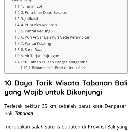
1. Tanah Lot
2. Pura Ulun Danu Beratan
3. Jatiluwih
4. Pura Alas Kedaton
5. Pantai Kedungu
6. Puri Anyar Dan Puri Gede Kerambitan
7. Pantai Kelating
8. Sarin Buana
9. Air Terjun Pujungan
10. Taman Pujaan Bangsa Margarana
Rekomendasi Produk Untuk Anda
10 Daya Tarik Wisata Tabanan Bali
yang Wajib untuk Dikunjungi
Terletak sekitar 35 km sebelah barat kota Denpasar,
Bali,
Tabanan
merupakan salah satu kabupaten di Provinsi Bali yang