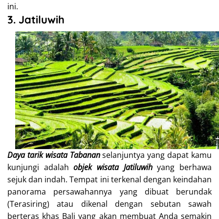
ini.
3. Jatiluwih
Daya tarik wisata Tabanan
selanjuntya yang dapat kamu
kunjungi adalah
objek wisata Jatiluwih
yang berhawa
sejuk dan indah. Tempat ini terkenal dengan keindahan
panorama persawahannya yang dibuat berundak
(Terasiring) atau dikenal dengan sebutan sawah
berteras khas Bali yang akan membuat Anda semakin