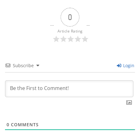
0
Article Rating
Subscribe
Login
0
COMMENTS