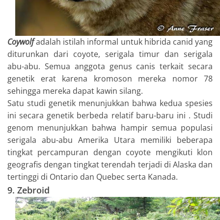
Coywolf
adalah istilah informal untuk hibrida canid yang
diturunkan dari coyote, serigala timur dan serigala
abu-abu. Semua anggota genus canis terkait secara
genetik erat karena kromoson mereka nomor 78
sehingga mereka dapat kawin silang.
Satu studi genetik menunjukkan bahwa kedua spesies
ini secara genetik berbeda relatif baru-baru ini . Studi
genom menunjukkan bahwa hampir semua populasi
serigala abu-abu Amerika Utara memiliki beberapa
tingkat percampuran dengan coyote mengikuti klon
geografis dengan tingkat terendah terjadi di Alaska dan
tertinggi di Ontario dan Quebec serta Kanada.
9. Zebroid