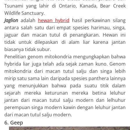
Tsunami yang lahir di Ontario, Kanada, Bear Creek
Wildlife Sanctuary.
Jaglion
adalah
hewan hybrid
hasil perkawinan silang
antara salah satu dari empat spesies harimau, singa,
jaguar dan macan tutul di penangkaran. Hewan ini
tidak untuk dilepaskan di alam liar karena jantan
biasanya tidak subur.
Penelitian genom mitokondria mengungkapkan bahwa
hybrida liar juga telah ada sejak zaman kuno. Genom
mitokondria dari macan tutul salju dan singa lebih
mirip satu sama lain daripada spesies panthera lainnya
yang menunjukkan bahwa pada suatu titik dalam
sejarah mereka keturunan mereka betina leluhur
jantan dari macan tutul salju modern dan lelhuhur
perempuan singa modern kawin dengan leluhur jantan
dari macan tutul salju modern.
6. Geep