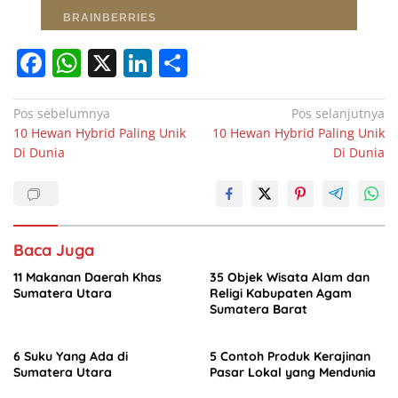
F
W
X
Li
S
a
h
n
h
c
at
k
ar
Navigasi
Pos sebelumnya
Pos selanjutnya
10 Hewan Hybrid Paling Unik
10 Hewan Hybrid Paling Unik
pos
e
s
e
e
Di Dunia
Di Dunia
b
A
dI
o
p
n
o
p
Baca Juga
k
11 Makanan Daerah Khas
35 Objek Wisata Alam dan
Sumatera Utara
Religi Kabupaten Agam
Sumatera Barat
6 Suku Yang Ada di
5 Contoh Produk Kerajinan
Sumatera Utara
Pasar Lokal yang Mendunia