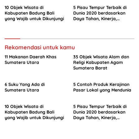
10 Objek Wisata di
5 Pisau Tempur Terbaik di
Kabupaten Badung Bali
Dunia 2020 berdasarkan
yang Wajib untuk Dikunjungi
Daya Tahan, Kinerja,
Keahlian dan Reputasi Militer
Rekomendasi untuk kamu
11 Makanan Daerah Khas
35 Objek Wisata Alam dan
Sumatera Utara
Religi Kabupaten Agam
Sumatera Barat
6 Suku Yang Ada di
5 Contoh Produk Kerajinan
Sumatera Utara
Pasar Lokal yang Mendunia
10 Objek Wisata di
5 Pisau Tempur Terbaik di
Kabupaten Badung Bali
Dunia 2020 berdasarkan
yang Wajib untuk Dikunjungi
Daya Tahan, Kinerja,
Keahlian dan Reputasi Militer