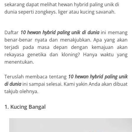
sekarang dapat melihat hewan hybrid paling unik di
dunia seperti zongkeys. liger atau kucing savanah.
Daftar
10 hewan hybrid paling unik di dunia
ini memang
benar-benar nyata dan menakjubkan. Apa yang akan
terjadi pada masa depan dengan kemajuan akan
rekayasa genetika dan kloning? Hanya waktu yang
menentukan.
Teruslah membaca tentang
10 hewan hybrid paling unik
di dunia
ini sampai selesai. Kami yakin Anda akan dibuat
takjub olehnya.
1. Kucing Bangal