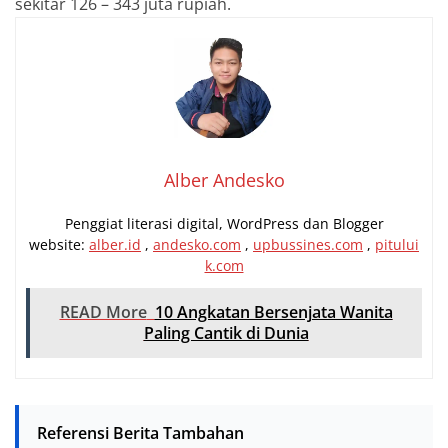
sekitar 126 – 343 juta rupiah.
Alber Andesko
Penggiat literasi digital, WordPress dan Blogger
website:
alber.id
,
andesko.com
,
upbussines.com
,
pitului
k.com
READ More
10 Angkatan Bersenjata Wanita
Paling Cantik di Dunia
Referensi Berita Tambahan