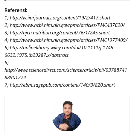
Referensi:
1) http://iv.iiarjournals.org/content/19/2/417.short
2) http://www.ncbi.nlm.nih.gov/pmc/articles/PMC437620/
3) http://ajcn.nutrition.org/content/76/1/245.short
4) http://www.ncbi.nlm.nih.gov/pmc/articles/PMC1977409/
5) http://onlinelibrary.wiley.com/doi/10.1111/j.1749-
6632.1975.tb29287.x/abstract
6)
http://www.sciencedirect.com/science/article/pii/03788741
88901274
7) http://ebm.sagepub.com/content/140/3/820.short