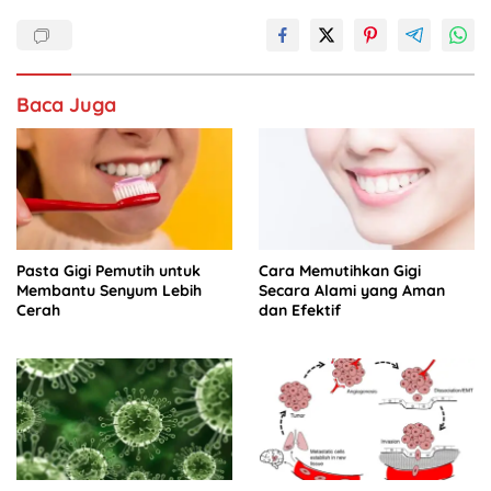
o
p
n
o
p
k
Baca Juga
Pasta Gigi Pemutih untuk
Cara Memutihkan Gigi
Membantu Senyum Lebih
Secara Alami yang Aman
Cerah
dan Efektif