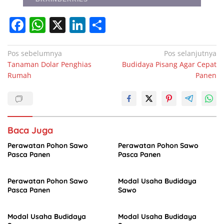
F
W
X
Li
S
a
h
n
h
c
at
k
ar
Navigasi
Pos sebelumnya
Pos selanjutnya
Tanaman Dolar Penghias
Budidaya Pisang Agar Cepat
pos
e
s
e
e
Rumah
Panen
b
A
dI
o
p
n
o
p
Baca Juga
k
Perawatan Pohon Sawo
Perawatan Pohon Sawo
Pasca Panen
Pasca Panen
Perawatan Pohon Sawo
Modal Usaha Budidaya
Pasca Panen
Sawo
Modal Usaha Budidaya
Modal Usaha Budidaya