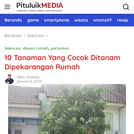
Langsung
ke
konten
Beranda
game
smartphone
wisata
otomotif
resep 
Beranda
dekorasi
dekorasi
,
desain rumah
,
pertanian
10 Tanaman Yang Cocok Ditanam
Dipekarangan Rumah
Alber Andesko
Januari 4, 2020