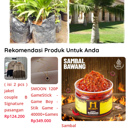
Rekomendasi Produk Untuk Anda
( isi 2 pcs )
SMOON 120P
jaket
GameStick -
couple B
Game Boy -
Signature
Stik Game -
pasangan
40000+Games
Rp124.200
Rp349.000
Sambal