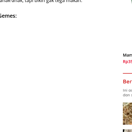
anak-anak, tapi bikin gak tega makan.
 Gemes:
Mam
Rp3
Ber
Ini 
dan 