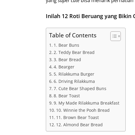
yang
super cute
bisa menarik perhatian 
I
Inilah 12 Roti Beruang yang Bikin
n
Table of Contents
1. Bear Buns
2. Teddy Bear Bread
3. Bear Bread
4. Bearger
5. Rilakkuma Burger
6. Driving Rilakkuma
7. Cute Bear Shaped Buns
8. Bear Toast
9. My Made Rilakkuma Breakfast
10. Winnie the Pooh Bread
11. Brown Bear Toast
12. Almond Bear Bread