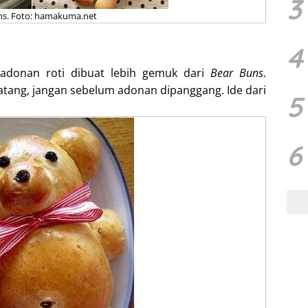
3
ns. Foto: hamakuma.net
4
adonan roti dibuat lebih gemuk dari
Bear Buns
.
matang, jangan sebelum adonan dipanggang. Ide dari
5
6