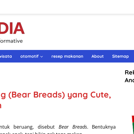
wisata
otomotif
resep makanan
About
Sitemap
Re
An
ng (Bear Breads) yang Cute,
n
entuk beruang, disebut
Bear Breads
. Bentuknya