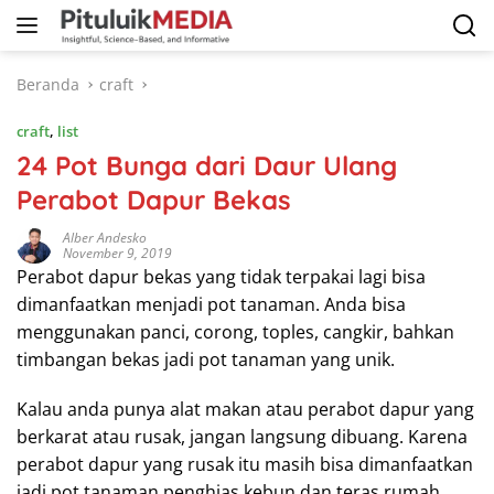
Langsung
ke
konten
Beranda
craft
craft
,
list
24 Pot Bunga dari Daur Ulang
Perabot Dapur Bekas
Alber Andesko
November 9, 2019
Perabot dapur bekas yang tidak terpakai lagi bisa
dimanfaatkan menjadi pot tanaman. Anda bisa
menggunakan panci, corong, toples, cangkir, bahkan
timbangan bekas jadi pot tanaman yang unik.
Kalau anda punya alat makan atau perabot dapur yang
berkarat atau rusak, jangan langsung dibuang. Karena
perabot dapur yang rusak itu masih bisa dimanfaatkan
jadi pot tanaman penghias kebun dan teras rumah