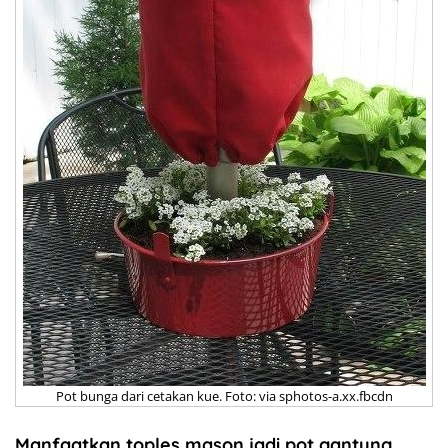
Pot bunga dari cetakan kue. Foto: via sphotos-a.xx.fbcdn
Manfaatkan toples mason jadi pot gantung