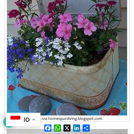
Foto: via homespunliving.blogspot.com
ID
F
W
X
L
S
a
h
i
h