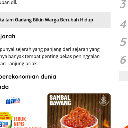
3
pan dll.
ata Jam Gadang Bikin Warga Berubah Hidup
4
ejarah
5
unyai sejarah yang panjang dari sejarah yang
6
nya banyak tempat penting bekas peninggalan
han Tanjung priok.
s perekonomian dunia
nda