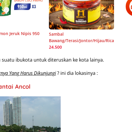
on Jeruk Nipis 950
Sambal
Bawang/Terasi/Jontor/Hijau/Rica
24.500
uatu ibukota untuk diteruskan ke kota lainya.
rnya Yang Harus Dikunjungi
? ini dia lokasinya :
antai Ancol