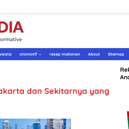
wisata
otomotif
resep makanan
About
Sitemap
Re
An
akarta dan Sekitarnya yang