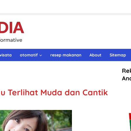
wisata
otomotif
resep makanan
About
Sitemap
Re
An
alu Terlihat Muda dan Cantik