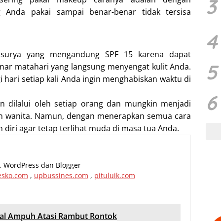
3
nda pakai sampai benar-benar tidak tersisa
4
ir surya yang mengandung SPF 15 karena dapat
5
inar matahari yang langsung menyengat kulit Anda.
gi hari setiap kali Anda ingin menghabiskan waktu di
6
 dilalui oleh setiap orang dan mungkin menjadi
kan wanita. Namun, dengan menerapkan semua cara
diri agar tetap terlihat muda di masa tua Anda.
al, WordPress dan Blogger
esko.com
,
upbussines.com
,
pituluik.com
sial Ampuh Atasi Rambut Rontok