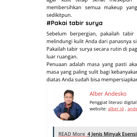
membersihkan semua makeup yang A
sedikitpun.
#Pakai tabir surya
Sebelum berpergian, pakailah tab
melindungi kulit Anda dari panasnya s
Pakailah tabir surya secara rutin di pa
luar ruangan.
Penuaan adalah masa yang pasti akan
masa yang paling sulit bagi kebanya
diatas Anda sudah bisa mempersiapkan 
Alber Andesko
Penggiat literasi digit
website:
alber.id
,
and
READ More
4 Jenis Minyak Esen