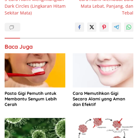
pos
e
s
e
e
Dark Circles (Lingkaran Hitam
Mata Lebat, Panjang, dan
b
A
dI
Sekitar Mata)
Tebal
o
p
n
o
p
k
Baca Juga
Pasta Gigi Pemutih untuk
Cara Memutihkan Gigi
Membantu Senyum Lebih
Secara Alami yang Aman
Cerah
dan Efektif