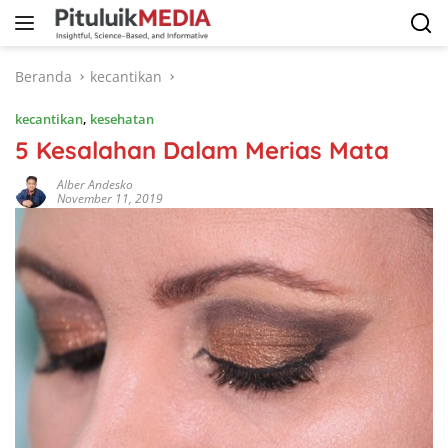
Langsung
ke
konten
Beranda
kecantikan
kecantikan
,
kesehatan
5 Kesalahan Dalam Merias Mata
Alber Andesko
November 11, 2019