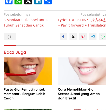
F
W
X
Li
S
a
h
n
h
c
at
k
ar
Navigasi
Pos sebelumnya
Pos selanjutnya
5 Manfaat Cuka Apel untuk
Lyrics TOHOSHINKI (東方神起)
pos
e
s
e
e
Tubuh Sehat dan Cantik
– Pay it forward + Translation
b
A
dI
o
p
n
o
p
Baca Juga
k
Pasta Gigi Pemutih untuk
Cara Memutihkan Gigi
Membantu Senyum Lebih
Secara Alami yang Aman
Cerah
dan Efektif