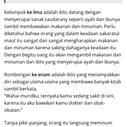
Kelompok
ke lima
adalah iblis datang dengan
menyerupai sanak saudarany seperti ayah dan ibunya
sambil membawakan makanan dan minuman. Perlu
diketahui bahwa orang yang dalam keadaan sakaratul
maut itu sangat dan sangat mengharapkan makanan
dan minuman karena saking dahaganya keadaan itu.
Dengan begitu oang itu akan mengambil makanan dan
minuman dari iblis yang menyerupai ayah dan ibunya.
Rombongan
ke enam
adalah iblis yang menampakkan
diri sebagai ulama-ulama yang membawa banyak kitab
sambil berkata,
“Wahai muridku, ternyata kamu sedang sakit di sini,
karena itu aku bawakan kamu dokter dan obat-
obatan.”
Tanpa pikir panjang, orang itu langsung meminum