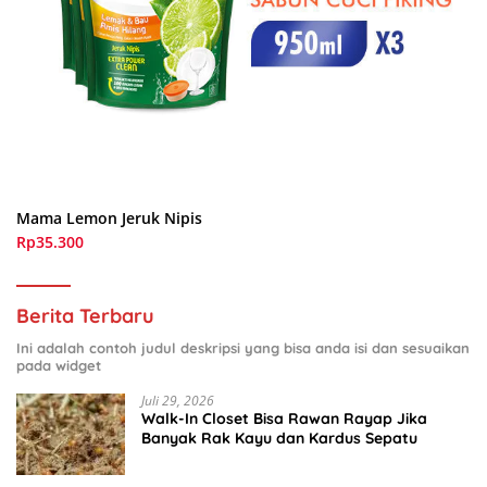
Mama Lemon Jeruk Nipis
Rp35.300
Berita Terbaru
Ini adalah contoh judul deskripsi yang bisa anda isi dan sesuaikan
pada widget
Juli 29, 2026
Walk-In Closet Bisa Rawan Rayap Jika
Banyak Rak Kayu dan Kardus Sepatu