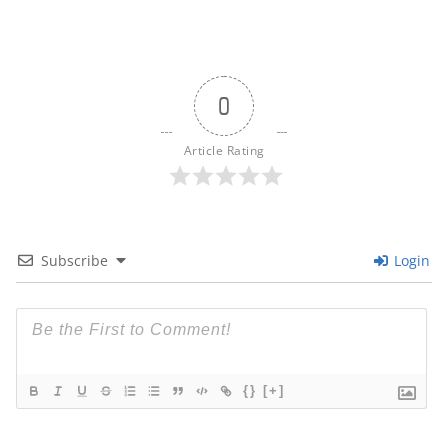
0
Article Rating
Subscribe
Login
{}
[+]