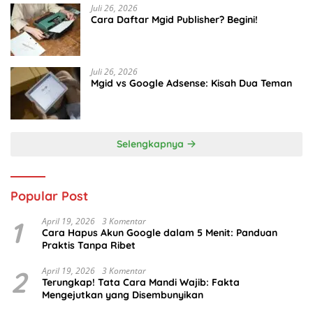
Juli 26, 2026
Cara Daftar Mgid Publisher? Begini!
Juli 26, 2026
Mgid vs Google Adsense: Kisah Dua Teman
Selengkapnya
Popular Post
1
April 19, 2026
3 Komentar
Cara Hapus Akun Google dalam 5 Menit: Panduan
Praktis Tanpa Ribet
2
April 19, 2026
3 Komentar
Terungkap! Tata Cara Mandi Wajib: Fakta
Mengejutkan yang Disembunyikan