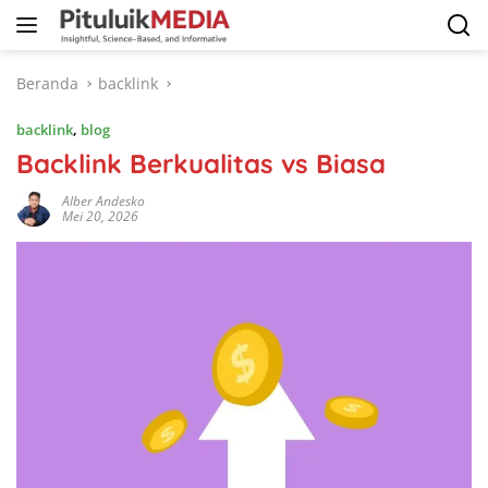
Langsung
ke
konten
Beranda
backlink
backlink
,
blog
Backlink Berkualitas vs Biasa
Alber Andesko
Mei 20, 2026