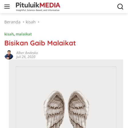
Langsung
ke
konten
Beranda
kisah
kisah
,
malaikat
Bisikan Gaib Malaikat
Alber Andesko
Juli 26, 2020