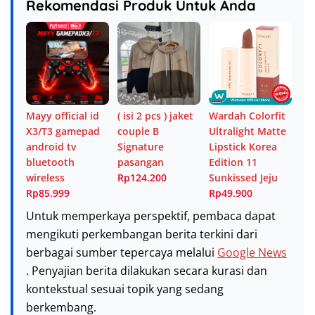
Rekomendasi Produk Untuk Anda
Mayy official id
( isi 2 pcs ) jaket
Wardah Colorfit
X3/T3 gamepad
couple B
Ultralight Matte
android tv
Signature
Lipstick Korea
bluetooth
pasangan
Edition 11
wireless
Rp124.200
Sunkissed Jeju
Rp85.999
Rp49.900
Untuk memperkaya perspektif, pembaca dapat
mengikuti perkembangan berita terkini dari
berbagai sumber tepercaya melalui
Google News
. Penyajian berita dilakukan secara kurasi dan
kontekstual sesuai topik yang sedang
berkembang.