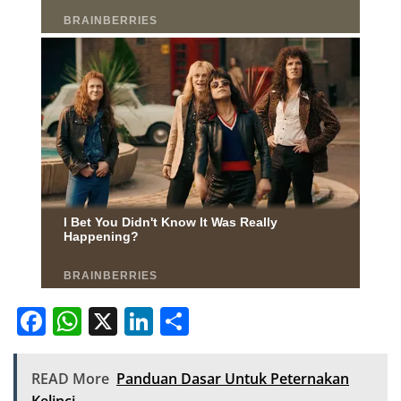
F
W
X
Li
S
a
h
n
h
c
at
k
ar
READ More
Panduan Dasar Untuk Peternakan