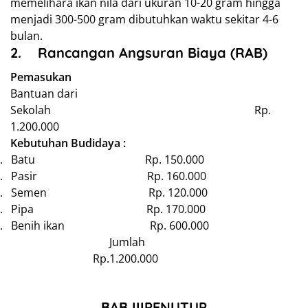
memelihara ikan nila dari ukuran 10-20 gram hingga
menjadi 300-500 gram dibutuhkan waktu sekitar 4-6
bulan.
2.
Rancangan Angsuran Biaya (RAB)
Pemasukan
Bantuan dari
Sekolah Rp.
1.200.000
Kebutuhan Budidaya :
.
Batu Rp. 150.000
.
Pasir Rp. 160.000
.
Semen Rp. 120.000
.
Pipa Rp. 170.000
.
Benih ikan Rp. 600.000
Jumlah
Rp.1.200.000
BAB III
PENUTUP