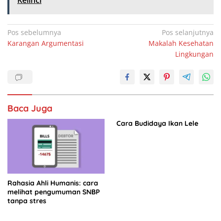
e
s
e
e
Kelinci
b
A
dI
o
p
n
Navigasi
Pos sebelumnya
Pos selanjutnya
Karangan Argumentasi
Makalah Kesehatan
o
p
pos
Lingkungan
k
Baca Juga
Cara Budidaya Ikan Lele
Rahasia Ahli Humanis: cara
melihat pengumuman SNBP
tanpa stres