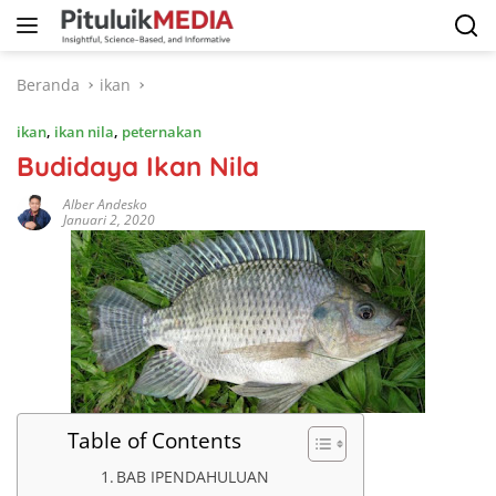
Langsung
ke
konten
Beranda
ikan
ikan
,
ikan nila
,
peternakan
Budidaya Ikan Nila
Alber Andesko
Januari 2, 2020
Table of Contents
BAB IPENDAHULUAN