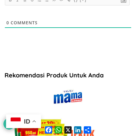
0
COMMENTS
Rekomendasi Produk Untuk Anda
ID
F
W
X
L
S
a
h
i
h