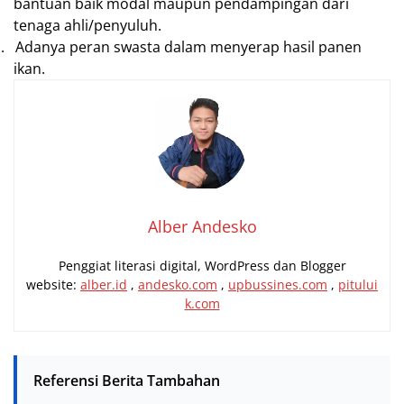
bantuan baik modal maupun pendampingan dari
tenaga ahli/penyuluh.
.
Adanya peran swasta dalam menyerap hasil panen
ikan.
Alber Andesko
Penggiat literasi digital, WordPress dan Blogger
website:
alber.id
,
andesko.com
,
upbussines.com
,
pitului
k.com
Referensi Berita Tambahan