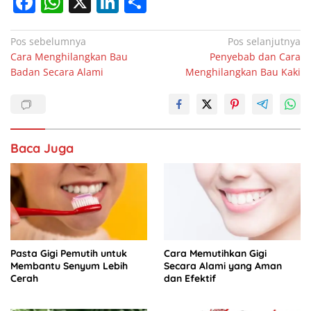
F
W
X
Li
S
a
h
n
h
c
at
k
ar
Navigasi
Pos sebelumnya
Pos selanjutnya
Cara Menghilangkan Bau
Penyebab dan Cara
pos
e
s
e
e
Badan Secara Alami
Menghilangkan Bau Kaki
b
A
dI
o
p
n
o
p
Baca Juga
k
Pasta Gigi Pemutih untuk
Cara Memutihkan Gigi
Membantu Senyum Lebih
Secara Alami yang Aman
Cerah
dan Efektif