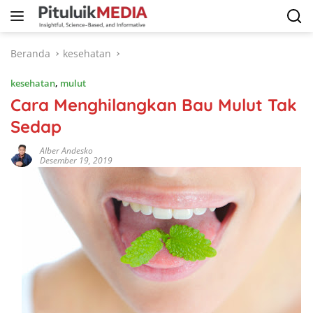
Langsung
ke
konten
Beranda
kesehatan
kesehatan
,
mulut
Cara Menghilangkan Bau Mulut Tak
Sedap
Alber Andesko
Desember 19, 2019