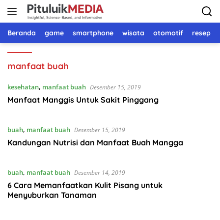
Langsung
ke
konten
Beranda
game
smartphone
wisata
otomotif
resep 
manfaat buah
kesehatan
,
manfaat buah
Desember 15, 2019
Manfaat Manggis Untuk Sakit Pinggang
buah
,
manfaat buah
Desember 15, 2019
Kandungan Nutrisi dan Manfaat Buah Mangga
buah
,
manfaat buah
Desember 14, 2019
6 Cara Memanfaatkan Kulit Pisang untuk
Menyuburkan Tanaman