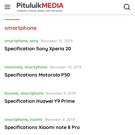
Langsung
ke
konten
smartphone
smartphone
,
sony
November 10, 2019
Specification Sony Xperia 20
motorola
,
smartphone
November 10, 2019
Specifications Motorola P50
huawei
,
smartphone
November 9, 2019
Specification Huawei Y9 Prime
smartphone
,
xiaomi
November 9, 2019
Specifications Xiaomi note 8 Pro