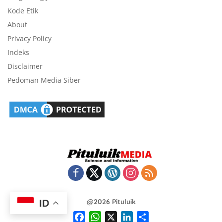
Kode Etik
About
Privacy Policy
Indeks
Disclaimer
Pedoman Media Siber
@2026 Pituluik
ID
F
W
X
L
S