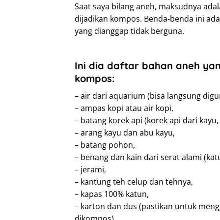
Saat saya bilang aneh, maksudnya adal
dijadikan kompos. Benda-benda ini ada 
yang dianggap tidak berguna.
Ini dia daftar bahan aneh ya
kompos:
– air dari aquarium (bisa langsung di
– ampas kopi atau air kopi,
– batang korek api (korek api dari kayu
– arang kayu dan abu kayu,
– batang pohon,
– benang dan kain dari serat alami (katu
– jerami,
– kantung teh celup dan tehnya,
– kapas 100% katun,
– karton dan dus (pastikan untuk meng
dikompos),