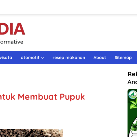
wisata
otomotif
resep makanan
About
Sitemap
Re
An
ntuk Membuat Pupuk