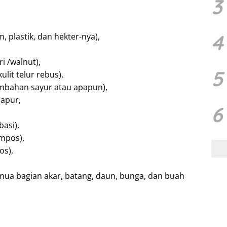
3
4
 plastik, dan hekter-nya),
ri /walnut),
5
lit telur rebus),
mbahan sayur atau apapun),
dapur,
6
basi),
ompos),
os),
mua bagian akar, batang, daun, bunga, dan buah