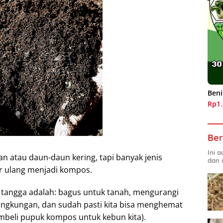
Beni
Rp1
Ber
Ini 
 atau daun-daun kering, tapi banyak jenis
dan 
r ulang menjadi kompos.
tangga adalah: bagus untuk tanah, mengurangi
ingkungan, dan sudah pasti kita bisa menghemat
mbeli pupuk kompos untuk kebun kita).