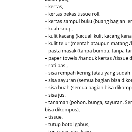
– kertas,
– kertas bekas tissue roll,
– kertas sampul buku (buang bagian lem,
– kuah soup,
– kulit kacang (kecuali kulit kacang kena
– kulit telur (mentah ataupun matang /ku
– pasta masak (tanpa bumbu, tanpa ta
– paper towels /handuk kertas /tissue 
– roti basi,
– sisa rempah kering (atau yang sudah 
– sisa sayuran (semua bagian bisa dik
– sisa buah (semua bagian bisa dikomp
– sisa jus,
– tanaman (pohon, bunga, sayuran. Se
bisa dikompos),
– tissue,
– tutup botol gabus,
– tusuk gigi dari kayu,