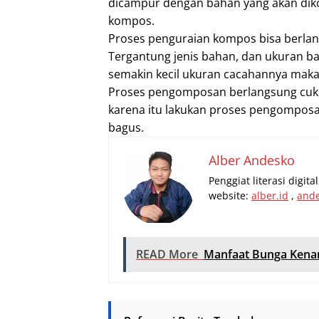
dicampur dengan bahan yang akan dik
kompos.
Proses penguraian kompos bisa berlang
Tergantung jenis bahan, dan ukuran b
semakin kecil ukuran cacahannya mak
Proses pengomposan berlangsung cuk
karena itu lakukan proses pengomposan
bagus.
Alber Andesko
Penggiat literasi digit
website:
alber.id
,
and
READ More
Manfaat Bunga Kenan