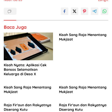
b
A
dI
o
p
n
o
p
Baca Juga
k
Kisah Sang Raja Menantang
Mukjizat
Kisah Nyata: Aplikasi Cek
Bansos Selamatkan
Keluarga di Desa X
Kisah Sang Raja Menantang
Kisah Sang Raja Menantang
Mukjizat
Mukjizat
Raja Fir'aun dan Rakyatnya
Raja Fir'aun dan Rakyatnya
Diserang Kutu
Diserang Kutu