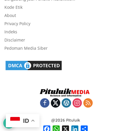
Kode Etik
About
Privacy Policy
Indeks
Disclaimer
Pedoman Media Siber
@2026 Pituluik
ID
F
W
X
L
S