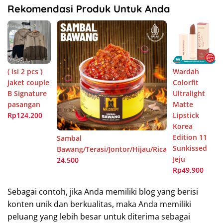
Rekomendasi Produk Untuk Anda
( isi 2 pcs )
Wardah
jaket couple
Colorfit
B Signature
Ultralight
pasangan
Matte
Rp124.200
Lipstick
Korea
Edition 11
Sambal
Sunkissed
Bawang/Terasi/Jontor/Hijau/Rica
Jeju
24.500
Rp49.900
Sebagai contoh, jika Anda memiliki blog yang berisi
konten unik dan berkualitas, maka Anda memiliki
peluang yang lebih besar untuk diterima sebagai