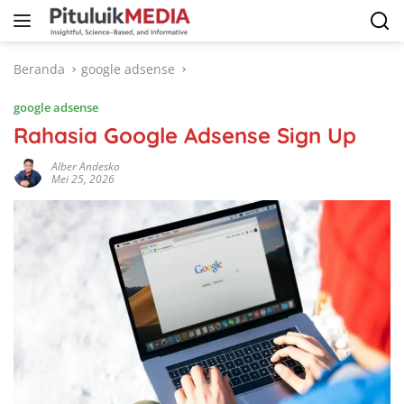
Langsung
ke
konten
Beranda
google adsense
google adsense
Rahasia Google Adsense Sign Up
Alber Andesko
Mei 25, 2026