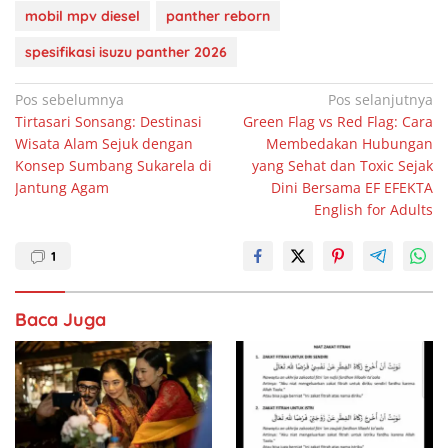
b
A
dI
mobil mpv diesel
panther reborn
o
p
n
spesifikasi isuzu panther 2026
o
p
Navigasi
Pos sebelumnya
Pos selanjutnya
k
Tirtasari Sonsang: Destinasi
Green Flag vs Red Flag: Cara
pos
Wisata Alam Sejuk dengan
Membedakan Hubungan
Konsep Sumbang Sukarela di
yang Sehat dan Toxic Sejak
Jantung Agam
Dini Bersama EF EFEKTA
English for Adults
1
Baca Juga