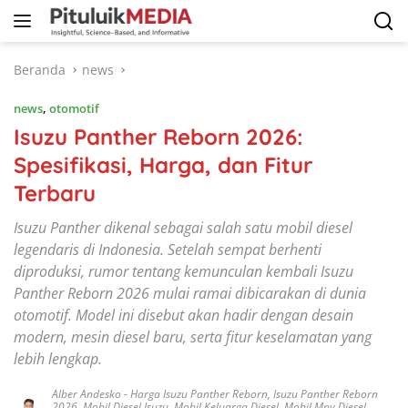
Langsung
ke
konten
Beranda
news
news
,
otomotif
Isuzu Panther Reborn 2026:
Spesifikasi, Harga, dan Fitur
Terbaru
Isuzu Panther dikenal sebagai salah satu mobil diesel
legendaris di Indonesia. Setelah sempat berhenti
diproduksi, rumor tentang kemunculan kembali Isuzu
Panther Reborn 2026 mulai ramai dibicarakan di dunia
otomotif. Model ini disebut akan hadir dengan desain
modern, mesin diesel baru, serta fitur keselamatan yang
lebih lengkap.
Alber Andesko
-
Harga Isuzu Panther Reborn
,
Isuzu Panther Reborn
2026
,
Mobil Diesel Isuzu
,
Mobil Keluarga Diesel
,
Mobil Mpv Diesel
,