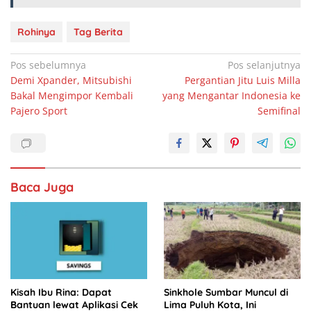
o
p
n
Rohinya
Tag Berita
o
p
k
Navigasi
Pos sebelumnya
Pos selanjutnya
Demi Xpander, Mitsubishi
Pergantian Jitu Luis Milla
pos
Bakal Mengimpor Kembali
yang Mengantar Indonesia ke
Pajero Sport
Semifinal
Baca Juga
Kisah Ibu Rina: Dapat
Sinkhole Sumbar Muncul di
Bantuan lewat Aplikasi Cek
Lima Puluh Kota, Ini