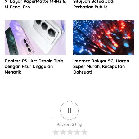
X: Layar PaperMatte 144Hz &
Situjuah Batua Jadi
M-Pencil Pro
Perhatian Publik
Realme P3 Lite: Desain Tipis
Internet Rakyat 5G: Harga
dengan Fitur Unggulan
Super Murah, Kecepatan
Menarik
Dahsyat!
0
Article Rating