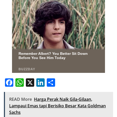
F
W
X
Li
S
a
h
n
h
c
at
k
ar
READ More
Harga Perak Naik Gila-Gilaan,
e
s
e
e
Lampaui Emas tapi Berisiko Besar Kata Goldman
Sachs
b
A
dI