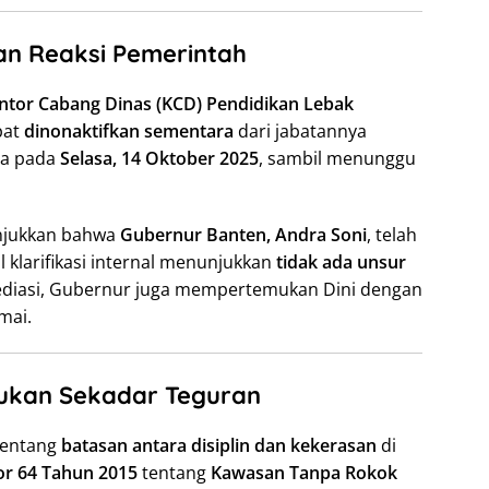
an Reaksi Pemerintah
ntor Cabang Dinas (KCD) Pendidikan Lebak
pat
dinonaktifkan sementara
dari jabatannya
ga pada
Selasa, 14 Oktober 2025
, sambil menunggu
njukkan bahwa
Gubernur Banten, Andra Soni
, telah
l klarifikasi internal menunjukkan
tidak ada unsur
diasi, Gubernur juga mempertemukan Dini dengan
mai.
Bukan Sekadar Teguran
tentang
batasan antara disiplin dan kekerasan
di
r 64 Tahun 2015
tentang
Kawasan Tanpa Rokok