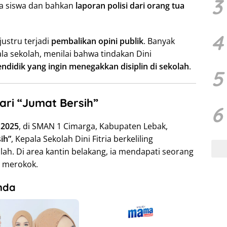
3
ra siswa dan bahkan
laporan polisi dari orang tua
4
justru terjadi
pembalikan opini publik
. Banyak
ala sekolah, menilai bahwa tindakan Dini
ndidik yang ingin menegakkan disiplin di sekolah
.
5
ari “Jumat Bersih”
6
 2025
, di SMAN 1 Cimarga, Kabupaten Lebak,
ih”
, Kepala Sekolah Dini Fitria berkeliling
h. Di area kantin belakang, ia mendapati seorang
 merokok.
nda