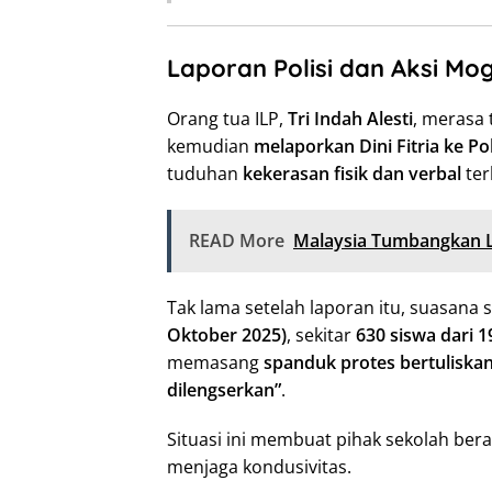
Laporan Polisi dan Aksi Mo
Orang tua ILP,
Tri Indah Alesti
, merasa 
kemudian
melaporkan Dini Fitria ke Po
tuduhan
kekerasan fisik dan verbal
ter
READ More
Malaysia Tumbangkan Lao
Tak lama setelah laporan itu, suasan
Oktober 2025)
, sekitar
630 siswa dari 1
memasang
spanduk protes bertuliska
dilengserkan”
.
Situasi ini membuat pihak sekolah ber
menjaga kondusivitas.