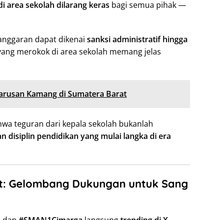
i area sekolah dilarang keras
bagi semua pihak —
anggaran dapat dikenai
sanksi administratif hingga
a yang merokok di area sekolah memang jelas
Tarusan Kamang di Sumatera Barat
wa teguran dari kepala sekolah bukanlah
 disiplin pendidikan yang mulai langka di era
et: Gelombang Dukungan untuk Sang
a
dan
#SMAN1Cimarga
langsung
trending di X