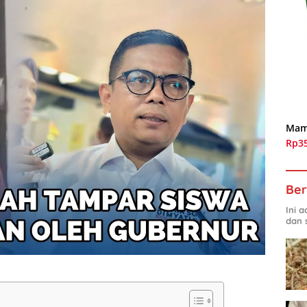
Mam
Rp3
Ber
Ini 
dan 