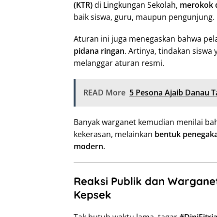
(KTR)
di Lingkungan Sekolah,
merokok d
baik siswa, guru, maupun pengunjung.
Aturan ini juga menegaskan bahwa pel
pidana ringan
. Artinya, tindakan sisw
melanggar aturan resmi.
READ More
5 Pesona Ajaib Danau 
Banyak warganet kemudian menilai bah
kekerasan, melainkan
bentuk penegakan
modern
.
Reaksi Publik dan Wargan
Kepsek
Tak butuh waktu lama, tagar
#DiniFitri