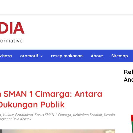
wisata
otomotif
resep makanan
About
Sitemap
Re
An
h SMAN 1 Cimarga: Antara
Dukungan Publik
a
,
Hukum Pendidikan
,
Kasus SMAN 1 Cimarga
,
Kebijakan Sekolah
,
Kepala
rganet Bela Kepsek