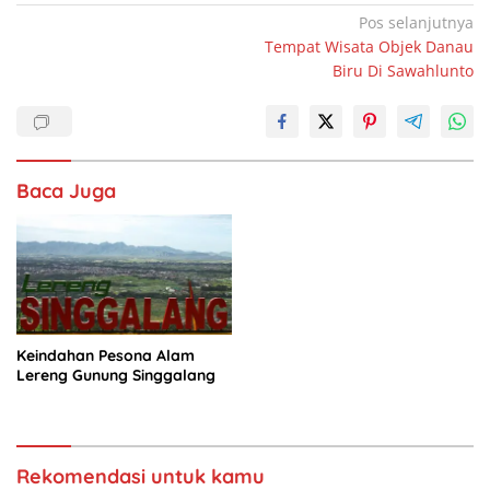
c
at
k
ar
Navigasi
Pos selanjutnya
Tempat Wisata Objek Danau
pos
e
s
e
e
Biru Di Sawahlunto
b
A
dI
o
p
n
o
p
Baca Juga
k
Keindahan Pesona Alam
Lereng Gunung Singgalang
Rekomendasi untuk kamu