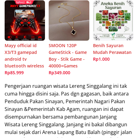
Mayy official id
SMOON 120P
Benih Sayuran
X3/T3 gamepad
GameStick - Game
Mudah Perawatan
android tv
Boy - Stik Game -
Rp1.000
bluetooth wireless
40000+Games
Rp85.999
Rp349.000
Pengerjaan ruangan wisata Lereng Singgalang ini tak
cuma hingga disini saja. Pas dgn gagasan, baik antara
Penduduk Pakan Sinayan, Pemerintah Nagari Pakan
Sinayan &Pemerintah Kab Agam, ruangan ini dapat
disempurnakan bersama pembangunan Janjang
Wisata Lereng Singgalang. Janjang ini bakal dibangun
mulai sejak dari Arena Lapang Batu Balah (pinggir jalan