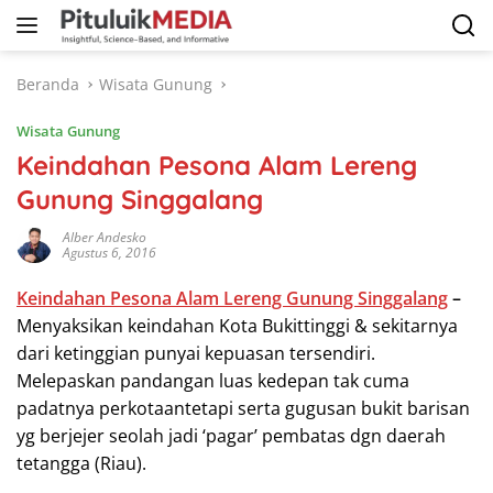
Langsung
ke
konten
Beranda
Wisata Gunung
Wisata Gunung
Keindahan Pesona Alam Lereng
Gunung Singgalang
Alber Andesko
Agustus 6, 2016
Keindahan Pesona Alam Lereng Gunung Singgalang
–
Menyaksikan keindahan Kota Bukittinggi & sekitarnya
dari ketinggian punyai kepuasan tersendiri.
Melepaskan pandangan luas kedepan tak cuma
padatnya perkotaantetapi serta gugusan bukit barisan
yg berjejer seolah jadi ‘pagar’ pembatas dgn daerah
tetangga (Riau).