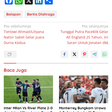
F
W
X
Li
S
a
h
n
h
c
at
k
ar
Balapan
Berita Olahraga
e
s
e
e
Navigasi
Pos sebelumnya
Pos selanjutnya
b
A
dI
Tontowi Ahmad/Liliyana
Tunggal Putra Paceklik Gelar
pos
Natsir Sabet Gelar Juara
All England 25 Tahun, Ini
o
p
n
Dunia Kedua
Saran Untuk Jonatan dkk
o
p
k
Baca Juga
Inter Milan Vs River Plate 2-0
Monterrey Bungkam Urawa