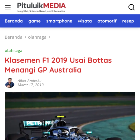
Langsung
ke
konten
Beranda
game
smartphone
wisata
otomotif
resep 
Beranda
olahraga
olahraga
Klasemen F1 2019 Usai Bottas
Menangi GP Australia
Alber Andesko
Maret 17, 2019