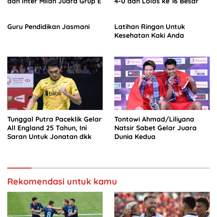
dan Inter Milan Juara Grup E
4-0 dan Lolos ke 16 Besar
Guru Pendidikan Jasmani
Latihan Ringan Untuk
Kesehatan Kaki Anda
Tunggal Putra Paceklik Gelar
Tontowi Ahmad/Liliyana
All England 25 Tahun, Ini
Natsir Sabet Gelar Juara
Saran Untuk Jonatan dkk
Dunia Kedua
Rekomendasi untuk kamu