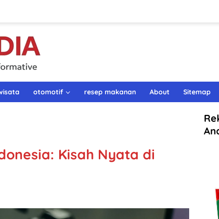
wisata
otomotif
resep makanan
About
Sitemap
Re
An
donesia: Kisah Nyata di