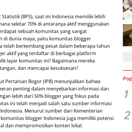
tatistik (BPS), saat ini Indonesia memiliki lebih
 mana sekitar 70% di antaranya aktif menggunakan
, terdapat sebuah komunitas yang sangat
di dunia maya, yaitu komunitas blogger
ia telah berkembang pesat dalam beberapa tahun
ger aktif yang terdaftar di berbagai platform
alik layar komunitas ini? Bagaimana mereka
tangan, dan mencapai kesuksesan?
Pop
itut Pertanian Bogor (IPB) menunjukkan bahwa
 peran penting dalam menyebarkan informasi dan
1
ngan lebih dari 50% blogger yang fokus pada
tas ini telah menjadi salah satu sumber informasi
2
t Indonesia. Menurut sumber dari Kementerian
 komunitas blogger Indonesia juga memiliki potensi
ital dan mempromosikan konten lokal.