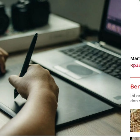
Mam
Rp3
Ber
Ini 
dan 