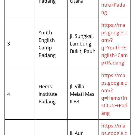
Padang
Utara
ntre+Pada
ng
https://ma
Youth
ps.google.c
Jl. Sungkai,
English
om/?
3
Lambung
Camp
q=Youth+E
Bukit, Pauh
Padang
nglish+Cam
p+Padang
https://ma
ps.google.c
Hems
Jl. Villa
om/?
4
Institute
Melati Mas
q=Hems+In
Padang
II B3
stitute+Pad
ang
https://ma
Jl. Aur
ps.google.c