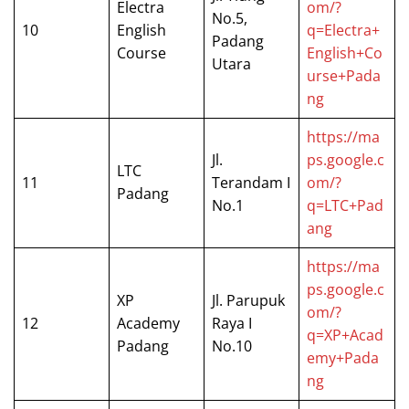
Electra
om/?
No.5,
10
English
q=Electra+
Padang
Course
English+Co
Utara
urse+Pada
ng
https://ma
Jl.
ps.google.c
LTC
11
Terandam I
om/?
Padang
No.1
q=LTC+Pad
ang
https://ma
ps.google.c
XP
Jl. Parupuk
om/?
12
Academy
Raya I
q=XP+Acad
Padang
No.10
emy+Pada
ng