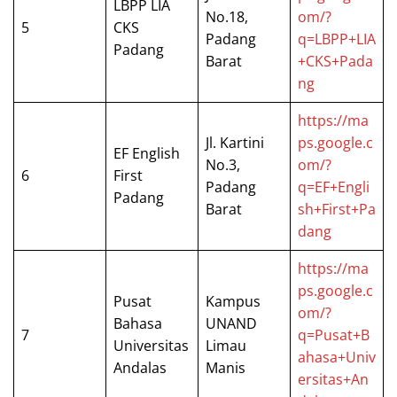
LBPP LIA
No.18,
om/?
5
CKS
Padang
q=LBPP+LIA
Padang
Barat
+CKS+Pada
ng
https://ma
Jl. Kartini
ps.google.c
EF English
No.3,
om/?
6
First
Padang
q=EF+Engli
Padang
Barat
sh+First+Pa
dang
https://ma
ps.google.c
Pusat
Kampus
om/?
Bahasa
UNAND
7
q=Pusat+B
Universitas
Limau
ahasa+Univ
Andalas
Manis
ersitas+An