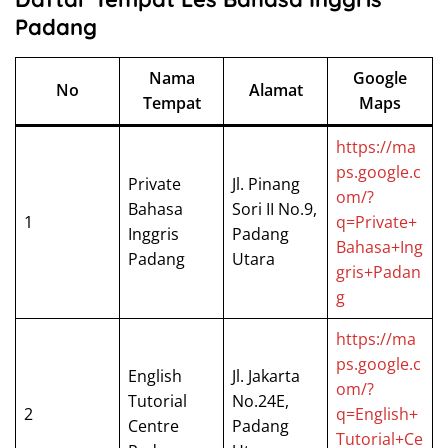
Padang
Nama
Google
No
Alamat
Tempat
Maps
https://ma
ps.google.c
Private
Jl. Pinang
om/?
Bahasa
Sori II No.9,
1
q=Private+
Inggris
Padang
Bahasa+Ing
Padang
Utara
gris+Padan
g
https://ma
ps.google.c
English
Jl. Jakarta
om/?
Tutorial
No.24E,
2
q=English+
Centre
Padang
Tutorial+Ce