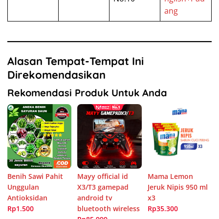
ang
Alasan Tempat-Tempat Ini
Direkomendasikan
Rekomendasi Produk Untuk Anda
Benih Sawi Pahit
Mayy official id
Mama Lemon
Unggulan
X3/T3 gamepad
Jeruk Nipis 950 ml
Antioksidan
android tv
x3
Rp1.500
bluetooth wireless
Rp35.300