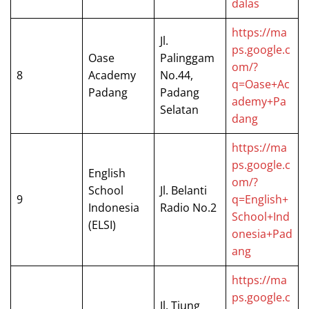
dalas
https://ma
Jl.
ps.google.c
Oase
Palinggam
om/?
8
Academy
No.44,
q=Oase+Ac
Padang
Padang
ademy+Pa
Selatan
dang
https://ma
ps.google.c
English
om/?
School
Jl. Belanti
9
q=English+
Indonesia
Radio No.2
School+Ind
(ELSI)
onesia+Pad
ang
https://ma
ps.google.c
Jl. Tiung