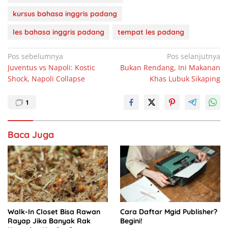
e
s
e
e
kursus bahasa inggris padang
b
A
dI
les bahasa inggris padang
tempat les padang
o
p
n
Navigasi
Pos sebelumnya
Pos selanjutnya
o
p
Juventus vs Napoli: Kostic
Bukan Rendang, Ini Makanan
pos
k
Shock, Napoli Collapse
Khas Lubuk Sikaping
1
Baca Juga
Walk-In Closet Bisa Rawan
Cara Daftar Mgid Publisher?
Rayap Jika Banyak Rak
Begini!