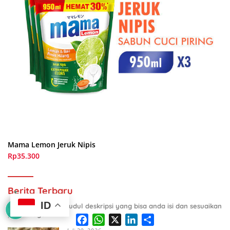
Mama Lemon Jeruk Nipis
Rp35.300
Berita Terbaru
1
ID
Ini adalah contoh judul deskripsi yang bisa anda isi dan sesuaikan
pada widget
F
W
X
L
S
a
h
i
h