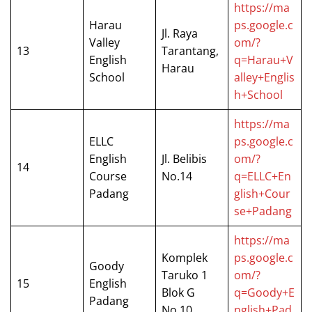
https://ma
Harau
ps.google.c
Jl. Raya
Valley
om/?
13
Tarantang,
English
q=Harau+V
Harau
School
alley+Englis
h+School
https://ma
ELLC
ps.google.c
English
Jl. Belibis
om/?
14
Course
No.14
q=ELLC+En
Padang
glish+Cour
se+Padang
https://ma
Komplek
ps.google.c
Goody
Taruko 1
om/?
15
English
Blok G
q=Goody+E
Padang
No.10
nglish+Pad