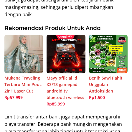
masing-masing, sehingga perlu dipertimbangkan
dengan baik.
Rekomendasi Produk Untuk Anda
Mukena Traveling
Mayy official id
Benih Sawi Pahit
Terbaru Mini Pouc
X3/T3 gamepad
Unggulan
2in1 Laser Cut
android tv
Antioksidan
Rp57.999
bluetooth wireless
Rp1.500
Rp85.999
Limit transfer antar bank juga dapat mempengaruhi
biaya transfer. Beberapa bank mungkin mengenakan
biaya transfer yang lebih tinggi untuk transaksi yang