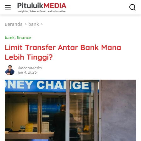
Langsung
ke
konten
Beranda
bank
bank
,
finance
Limit Transfer Antar Bank Mana
Lebih Tinggi?
Alber Andesko
Juli 4, 2026