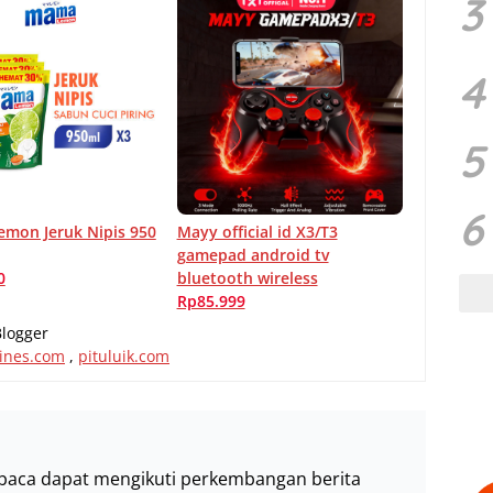
3
4
5
6
mon Jeruk Nipis 950
Mayy official id X3/T3
gamepad android tv
0
bluetooth wireless
Rp85.999
Blogger
ines.com
,
pituluik.com
baca dapat mengikuti perkembangan berita