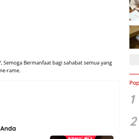
 TV, Semoga Bermanfaat bagi sahabat semua yang
ame-rame.
Pop
1
2
 Anda