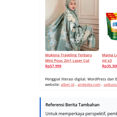
Mukena Traveling Terbaru
Mama Le
Mini Pouc 2in1 Laser Cut
ml x3
Rp57.999
Rp35.30
Penggiat literasi digital, WordPress dan 
website:
alber.id
,
andesko.com
,
upbuss
Referensi Berita Tambahan
Untuk memperkaya perspektif, pem