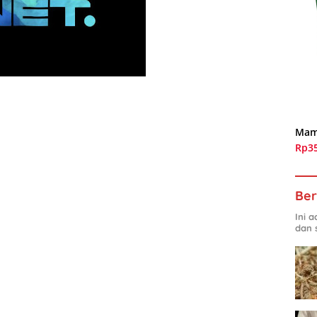
Mam
Rp3
Ber
Ini 
dan 