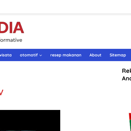
wisata
otomotif
resep makanan
About
Sitemap
Re
An
V