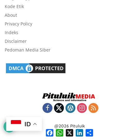
Kode Etik
About
Privacy Policy
Indeks
Disclaimer
Pedoman Media Siber
ID
@2026 Pituluik
F
W
X
L
S
a
h
i
h