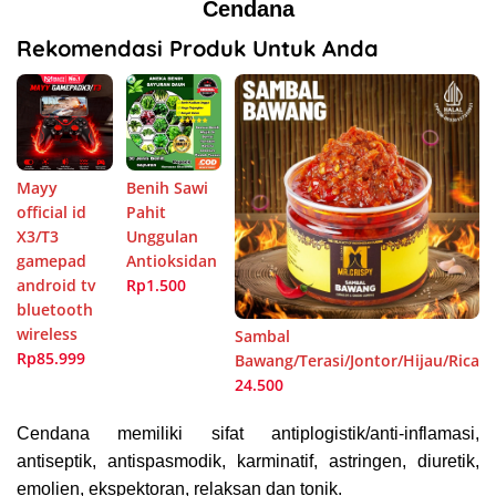
Cendana
Rekomendasi Produk Untuk Anda
Mayy
Benih Sawi
official id
Pahit
X3/T3
Unggulan
gamepad
Antioksidan
android tv
Rp1.500
bluetooth
wireless
Sambal
Rp85.999
Bawang/Terasi/Jontor/Hijau/Rica
24.500
Cendana memiliki sifat antiplogistik/anti-inflamasi,
antiseptik, antispasmodik, karminatif, astringen, diuretik,
emolien, ekspektoran, relaksan dan tonik.