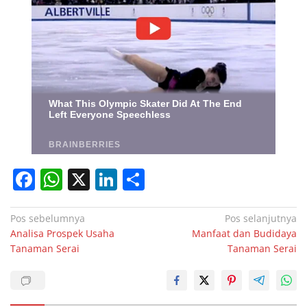
F
W
X
Li
S
a
h
n
h
c
at
k
ar
Navigasi
Pos sebelumnya
Pos selanjutnya
Analisa Prospek Usaha
Manfaat dan Budidaya
pos
e
s
e
e
Tanaman Serai
Tanaman Serai
b
A
dI
o
p
n