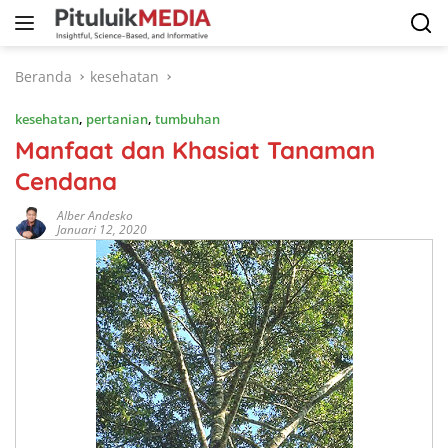
Langsung
ke
konten
Beranda
kesehatan
kesehatan
,
pertanian
,
tumbuhan
Manfaat dan Khasiat Tanaman
Cendana
Alber Andesko
Januari 12, 2020