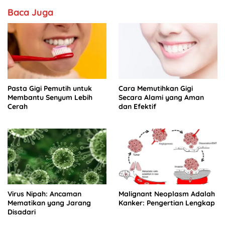
o
p
Baca Juga
k
Pasta Gigi Pemutih untuk
Cara Memutihkan Gigi
Membantu Senyum Lebih
Secara Alami yang Aman
Cerah
dan Efektif
Virus Nipah: Ancaman
Malignant Neoplasm Adalah
Mematikan yang Jarang
Kanker: Pengertian Lengkap
Disadari