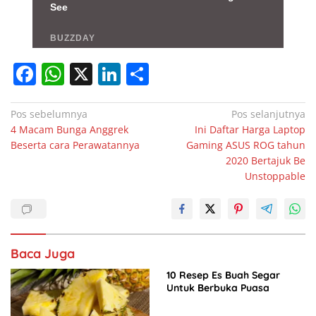
F
W
X
Li
S
a
h
n
h
c
at
k
ar
Navigasi
Pos sebelumnya
Pos selanjutnya
4 Macam Bunga Anggrek
Ini Daftar Harga Laptop
pos
e
s
e
e
Beserta cara Perawatannya
Gaming ASUS ROG tahun
b
A
dI
2020 Bertajuk Be
Unstoppable
o
p
n
o
p
k
Baca Juga
10 Resep Es Buah Segar
Untuk Berbuka Puasa