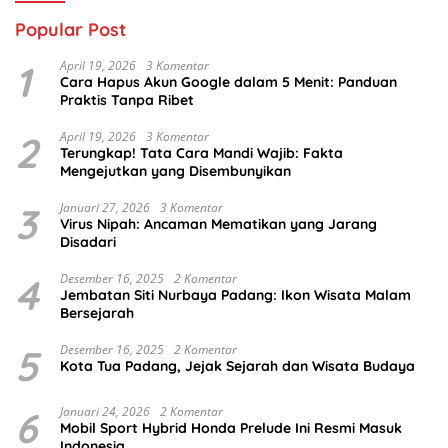
Popular Post
1
April 19, 2026
3 Komentar
Cara Hapus Akun Google dalam 5 Menit: Panduan
Praktis Tanpa Ribet
2
April 19, 2026
3 Komentar
Terungkap! Tata Cara Mandi Wajib: Fakta
Mengejutkan yang Disembunyikan
3
Januari 27, 2026
3 Komentar
Virus Nipah: Ancaman Mematikan yang Jarang
Disadari
4
Desember 16, 2025
2 Komentar
Jembatan Siti Nurbaya Padang: Ikon Wisata Malam
Bersejarah
5
Desember 16, 2025
2 Komentar
Kota Tua Padang, Jejak Sejarah dan Wisata Budaya
6
Januari 24, 2026
2 Komentar
Mobil Sport Hybrid Honda Prelude Ini Resmi Masuk
Indonesia