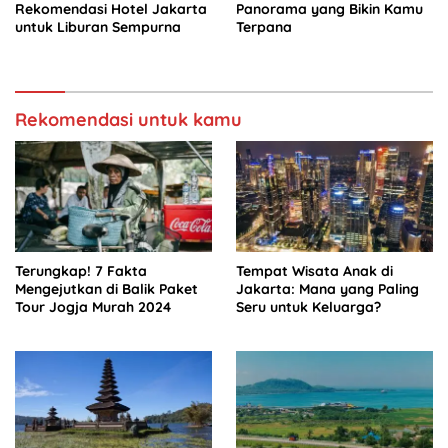
Rekomendasi Hotel Jakarta
Panorama yang Bikin Kamu
untuk Liburan Sempurna
Terpana
Rekomendasi untuk kamu
Terungkap! 7 Fakta
Tempat Wisata Anak di
Mengejutkan di Balik Paket
Jakarta: Mana yang Paling
Tour Jogja Murah 2024
Seru untuk Keluarga?