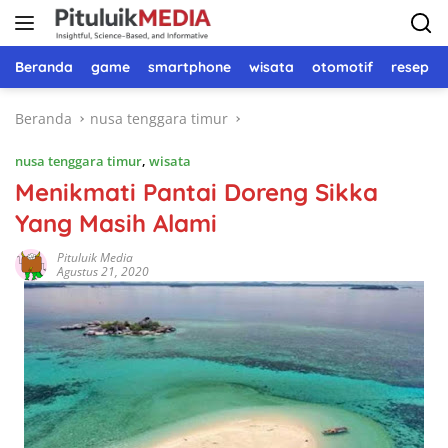
Langsung
ke
konten
Beranda
game
smartphone
wisata
otomotif
resep 
Beranda
nusa tenggara timur
nusa tenggara timur
,
wisata
Menikmati Pantai Doreng Sikka
Yang Masih Alami
Pituluik Media
Agustus 21, 2020