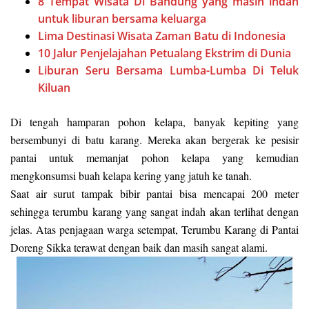
8 Tempat Wisata Di Bandung yang masih indah
untuk liburan bersama keluarga
Lima Destinasi Wisata Zaman Batu di Indonesia
10 Jalur Penjelajahan Petualang Ekstrim di Dunia
Liburan Seru Bersama Lumba-Lumba Di Teluk
Kiluan
Di tengah hamparan pohon kelapa, banyak kepiting yang
bersembunyi di batu karang. Mereka akan bergerak ke pesisir
pantai untuk memanjat pohon kelapa yang kemudian
mengkonsumsi buah kelapa kering yang jatuh ke tanah.
Saat air surut tampak bibir pantai bisa mencapai 200 meter
sehingga terumbu karang yang sangat indah akan terlihat dengan
jelas. Atas penjagaan warga setempat, Terumbu Karang di Pantai
Doreng Sikka terawat dengan baik dan masih sangat alami.