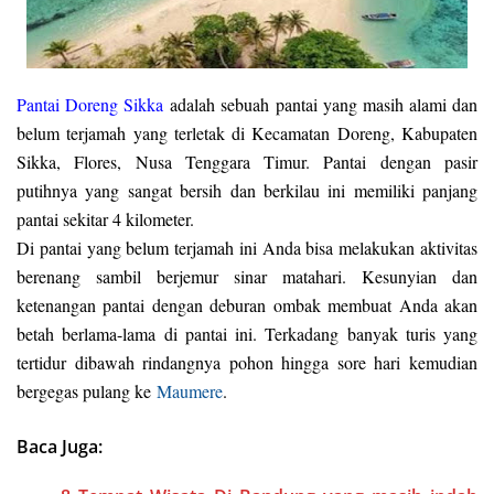
Pantai Doreng Sikka
adalah sebuah pantai yang masih alami dan
belum terjamah yang terletak di Kecamatan Doreng, Kabupaten
Sikka, Flores, Nusa Tenggara Timur. Pantai dengan pasir
putihnya yang sangat bersih dan berkilau ini memiliki panjang
pantai sekitar 4 kilometer.
Di pantai yang belum terjamah ini Anda bisa melakukan aktivitas
berenang sambil berjemur sinar matahari. Kesunyian dan
ketenangan pantai dengan deburan ombak membuat Anda akan
betah berlama-lama di pantai ini. Terkadang banyak turis yang
tertidur dibawah rindangnya pohon hingga sore hari kemudian
bergegas pulang ke
Maumere
.
Baca Juga: