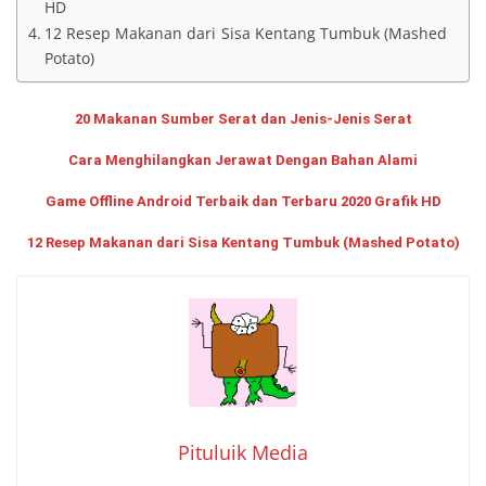
HD
12 Resep Makanan dari Sisa Kentang Tumbuk (Mashed
Potato)
20 Makanan Sumber Serat dan Jenis-Jenis Serat
Cara Menghilangkan Jerawat Dengan Bahan Alami
Game Offline Android Terbaik dan Terbaru 2020 Grafik HD
12 Resep Makanan dari Sisa Kentang Tumbuk (Mashed Potato)
Pituluik Media