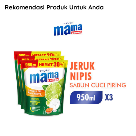
Rekomendasi Produk Untuk Anda