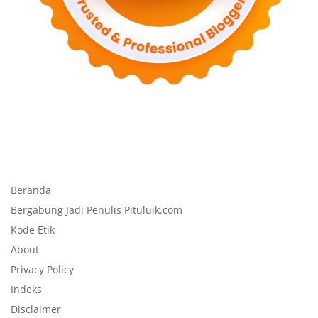
Beranda
Bergabung Jadi Penulis Pituluik.com
Kode Etik
About
Privacy Policy
Indeks
Disclaimer