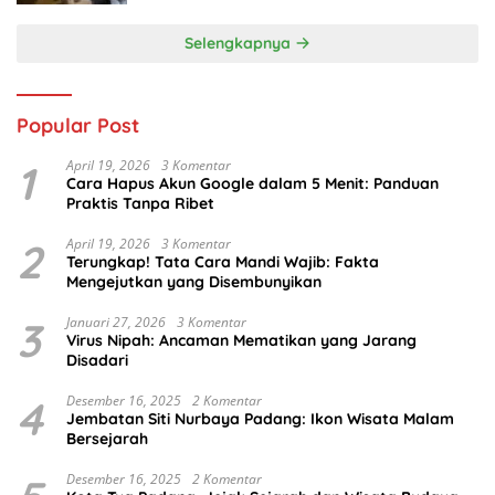
Selengkapnya
Popular Post
1
April 19, 2026
3 Komentar
Cara Hapus Akun Google dalam 5 Menit: Panduan
Praktis Tanpa Ribet
2
April 19, 2026
3 Komentar
Terungkap! Tata Cara Mandi Wajib: Fakta
Mengejutkan yang Disembunyikan
3
Januari 27, 2026
3 Komentar
Virus Nipah: Ancaman Mematikan yang Jarang
Disadari
4
Desember 16, 2025
2 Komentar
Jembatan Siti Nurbaya Padang: Ikon Wisata Malam
Bersejarah
Desember 16, 2025
2 Komentar