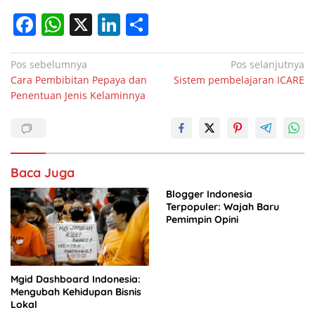
F
W
X
Li
S
a
h
n
h
c
at
k
ar
Navigasi
Pos sebelumnya
Pos selanjutnya
Cara Pembibitan Pepaya dan
Sistem pembelajaran ICARE
pos
e
s
e
e
Penentuan Jenis Kelaminnya
b
A
dI
o
p
n
o
p
Baca Juga
k
Blogger Indonesia
Terpopuler: Wajah Baru
Pemimpin Opini
Mgid Dashboard Indonesia:
Mengubah Kehidupan Bisnis
Lokal