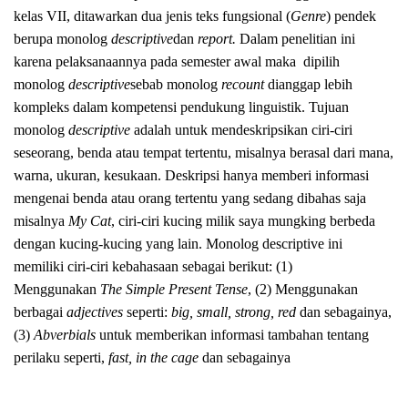
kelas VII, ditawarkan dua jenis teks fungsional (
Genre
) pendek
berupa monolog
descriptive
dan
report.
Dalam penelitian ini
karena pelaksanaannya pada semester awal maka dipilih
monolog
descriptive
sebab monolog
recount
dianggap lebih
kompleks dalam kompetensi pendukung linguistik. Tujuan
monolog
descriptive
adalah untuk mendeskripsikan ciri-ciri
seseorang, benda atau tempat tertentu, misalnya berasal dari mana,
warna, ukuran, kesukaan. Deskripsi hanya memberi informasi
mengenai benda atau orang tertentu yang sedang dibahas saja
misalnya
My Cat
, ciri-ciri kucing milik saya mungking berbeda
dengan kucing-kucing yang lain. Monolog descriptive ini
memiliki ciri-ciri kebahasaan sebagai berikut: (1)
Menggunakan
The Simple Present Tense
, (2) Menggunakan
berbagai
adjectives
seperti:
big, small, strong, red
dan sebagainya,
(3)
Abverbials
untuk memberikan informasi tambahan tentang
perilaku seperti,
fast, in the cage
dan sebagainya