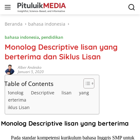
Langsung
ke
konten
Beranda
bahasa indonesia
bahasa indonesia
,
pendidikan
Monolog Descriptive lisan yang
berterima dan Siklus Lisan
Alber Andesko
Januari 5, 2020
Table of Contents
Monolog Descriptive lisan yang
berterima
Siklus Lisan
Monolog Descriptive lisan yang berterima
Pada standar kompetensi kurikulum bahasa Inggris SMP untuk