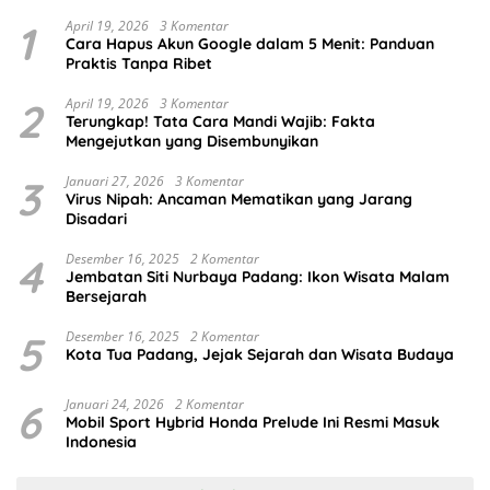
1
April 19, 2026
3 Komentar
Cara Hapus Akun Google dalam 5 Menit: Panduan
Praktis Tanpa Ribet
2
April 19, 2026
3 Komentar
Terungkap! Tata Cara Mandi Wajib: Fakta
Mengejutkan yang Disembunyikan
3
Januari 27, 2026
3 Komentar
Virus Nipah: Ancaman Mematikan yang Jarang
Disadari
4
Desember 16, 2025
2 Komentar
Jembatan Siti Nurbaya Padang: Ikon Wisata Malam
Bersejarah
5
Desember 16, 2025
2 Komentar
Kota Tua Padang, Jejak Sejarah dan Wisata Budaya
6
Januari 24, 2026
2 Komentar
Mobil Sport Hybrid Honda Prelude Ini Resmi Masuk
Indonesia