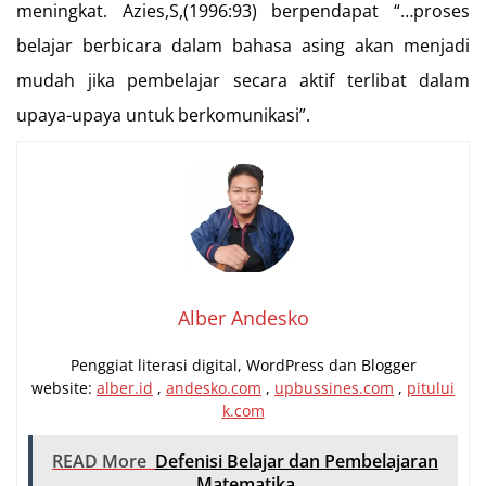
meningkat. Azies,S,(1996:93) berpendapat “…proses
belajar berbicara dalam bahasa asing akan menjadi
mudah jika pembelajar secara aktif terlibat dalam
upaya-upaya untuk berkomunikasi”.
Alber Andesko
Penggiat literasi digital, WordPress dan Blogger
website:
alber.id
,
andesko.com
,
upbussines.com
,
pitului
k.com
READ More
Defenisi Belajar dan Pembelajaran
Matematika