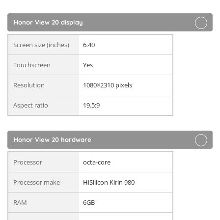
Honor View 20 display
Screen size (inches)
6.40
Touchscreen
Yes
Resolution
1080×2310 pixels
Aspect ratio
19.5:9
Honor View 20 hardware
Processor
octa-core
Processor make
HiSilicon Kirin 980
RAM
6GB