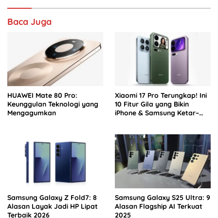
o
p
Baca Juga
k
HUAWEI Mate 80 Pro:
Xiaomi 17 Pro Terungkap! Ini
Keunggulan Teknologi yang
10 Fitur Gila yang Bikin
Mengagumkan
iPhone & Samsung Ketar–
ketir
Samsung Galaxy Z Fold7: 8
Samsung Galaxy S25 Ultra: 9
Alasan Layak Jadi HP Lipat
Alasan Flagship AI Terkuat
Terbaik 2026
2025