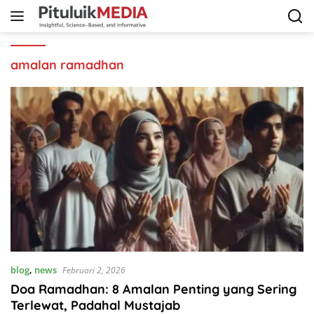
Langsung
ke
konten
amalan ramadhan
blog
,
news
Februari 2, 2026
Doa Ramadhan: 8 Amalan Penting yang Sering
Terlewat, Padahal Mustajab