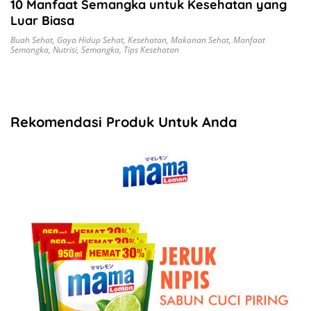
10 Manfaat Semangka untuk Kesehatan yang
Luar Biasa
Buah Sehat
,
Gaya Hidup Sehat
,
Kesehatan
,
Makanan Sehat
,
Manfaat
Semangka
,
Nutrisi
,
Semangka
,
Tips Kesehatan
Rekomendasi Produk Untuk Anda