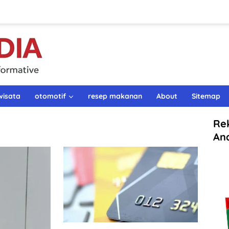
wisata
otomotif
resep makanan
About
Sitemap
Re
An