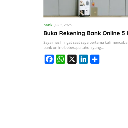
I
n
bank
Juli 1, 2026
Buka Rekening Bank Online 5 
Saya masih ingat saat saya pertama kali mencoba
bank online beberapa tahun yang…
F
W
X
Li
S
a
h
n
h
c
at
k
ar
e
s
e
e
b
A
dI
o
p
n
o
p
k