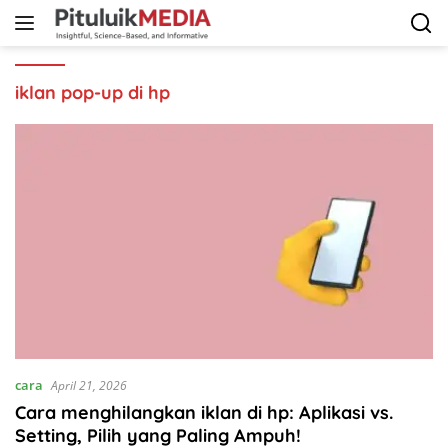
Langsung
ke
konten
iklan pop-up di hp
cara
April 21, 2026
Cara menghilangkan iklan di hp: Aplikasi vs.
Setting, Pilih yang Paling Ampuh!