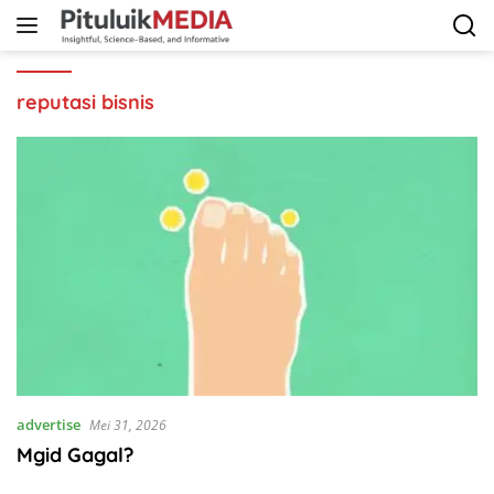
Langsung
ke
konten
reputasi bisnis
advertise
Mei 31, 2026
Mgid Gagal?