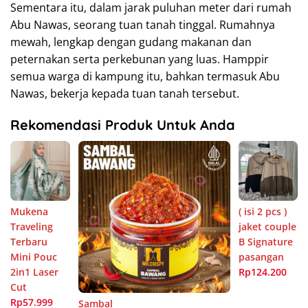
Sementara itu, dalam jarak puluhan meter dari rumah
Abu Nawas, seorang tuan tanah tinggal. Rumahnya
mewah, lengkap dengan gudang makanan dan
peternakan serta perkebunan yang luas. Hamppir
semua warga di kampung itu, bahkan termasuk Abu
Nawas, bekerja kepada tuan tanah tersebut.
Rekomendasi Produk Untuk Anda
Mukena
( isi 2 pcs )
Traveling
jaket couple
Terbaru
B Signature
Mini Pouc
pasangan
2in1 Laser
Rp124.200
Cut
Rp57.999
Sambal