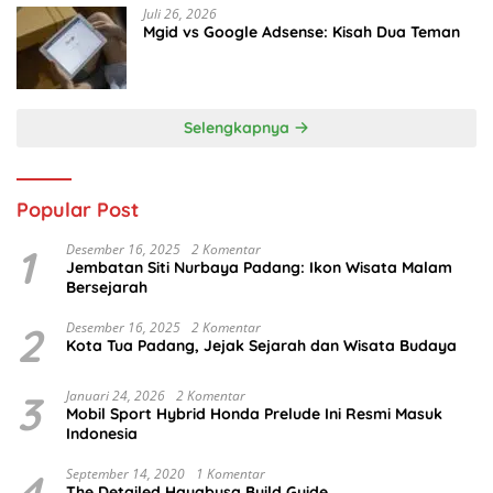
Juli 26, 2026
Mgid vs Google Adsense: Kisah Dua Teman
Selengkapnya
Popular Post
1
Desember 16, 2025
2 Komentar
Jembatan Siti Nurbaya Padang: Ikon Wisata Malam
Bersejarah
2
Desember 16, 2025
2 Komentar
Kota Tua Padang, Jejak Sejarah dan Wisata Budaya
3
Januari 24, 2026
2 Komentar
Mobil Sport Hybrid Honda Prelude Ini Resmi Masuk
Indonesia
4
September 14, 2020
1 Komentar
The Detailed Hayabusa Build Guide