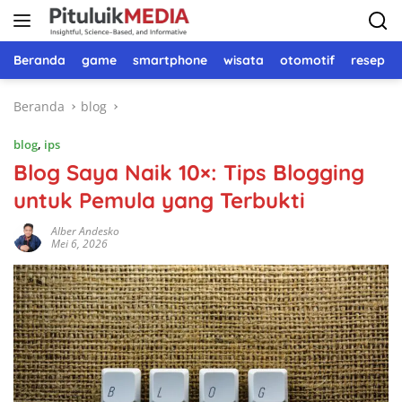
Langsung
ke
konten
Beranda
game
smartphone
wisata
otomotif
resep 
Beranda
blog
blog
,
ips
Blog Saya Naik 10×: Tips Blogging
untuk Pemula yang Terbukti
Alber Andesko
Mei 6, 2026