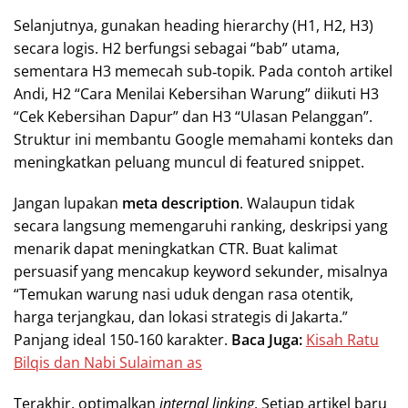
Selanjutnya, gunakan heading hierarchy (H1, H2, H3)
secara logis. H2 berfungsi sebagai “bab” utama,
sementara H3 memecah sub‑topik. Pada contoh artikel
Andi, H2 “Cara Menilai Kebersihan Warung” diikuti H3
“Cek Kebersihan Dapur” dan H3 “Ulasan Pelanggan”.
Struktur ini membantu Google memahami konteks dan
meningkatkan peluang muncul di featured snippet.
Jangan lupakan
meta description
. Walaupun tidak
secara langsung memengaruhi ranking, deskripsi yang
menarik dapat meningkatkan CTR. Buat kalimat
persuasif yang mencakup keyword sekunder, misalnya
“Temukan warung nasi uduk dengan rasa otentik,
harga terjangkau, dan lokasi strategis di Jakarta.”
Panjang ideal 150‑160 karakter.
Baca Juga:
Kisah Ratu
Bilqis dan Nabi Sulaiman as
Terakhir, optimalkan
internal linking
. Setiap artikel baru