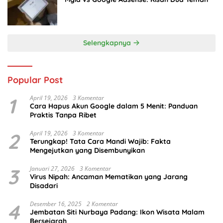
Selengkapnya
Popular Post
1
April 19, 2026
3 Komentar
Cara Hapus Akun Google dalam 5 Menit: Panduan
Praktis Tanpa Ribet
2
April 19, 2026
3 Komentar
Terungkap! Tata Cara Mandi Wajib: Fakta
Mengejutkan yang Disembunyikan
3
Januari 27, 2026
3 Komentar
Virus Nipah: Ancaman Mematikan yang Jarang
Disadari
4
Desember 16, 2025
2 Komentar
Jembatan Siti Nurbaya Padang: Ikon Wisata Malam
Bersejarah