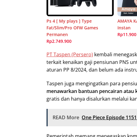
Ps 4 [ My plays ] Type
AMAYA KA
Fat/Slim/Pro OFW Games
Instan
Permanen
Rp11.900
Rp2.749.900
PT Taspen (Persero)
kembali menegaska
terkait kenaikan gaji pensiunan PNS u
aturan PP 8/2024, dan belum ada instr
Taspen juga mengingatkan para pensi
menawarkan bantuan pencairan atau k
gratis dan hanya disalurkan melalui kan
READ More
One Piece Episode 1151
Pemerintah memang menegaskan komit