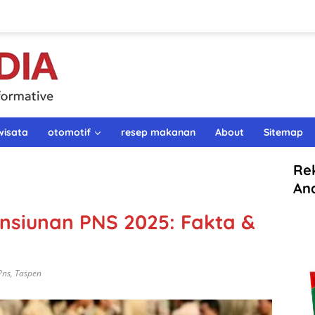
wisata
otomotif
resep makanan
About
Sitemap
Re
An
nsiunan PNS 2025: Fakta &
Pns
,
Taspen