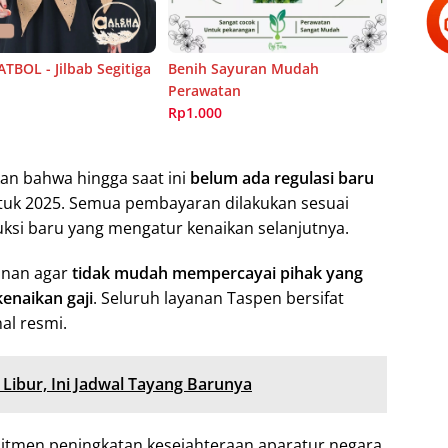
TBOL - Jilbab Segitiga
Benih Sayuran Mudah
Perawatan
Rp1.000
n bahwa hingga saat ini
belum ada regulasi baru
ntuk 2025. Semua pembayaran dilakukan sesuai
uksi baru yang mengatur kenaikan selanjutnya.
unan agar
tidak mudah mempercayai pihak yang
enaikan gaji
. Seluruh layanan Taspen bersifat
al resmi.
 Libur, Ini Jadwal Tayang Barunya
men peningkatan kesejahteraan aparatur negara