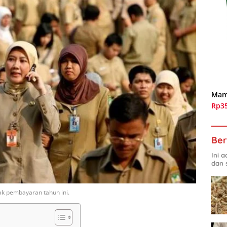
Mam
Rp3
Ber
Ini 
dan 
ak pembayaran tahun ini.