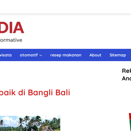
wisata
otomotif
resep makanan
About
Sitemap
Re
An
aik di Bangli Bali