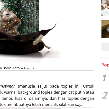
Pop
w Dome. Foto:
artsyants
1
snowman
(manusia salju) pada toples ini. Untuk
2
k, warnai background toples dengan cat putih atau
tau lampu hias di dalamnya, dan hias toples dengan
untuk membuatnya lebih menarik, silahkan saja.