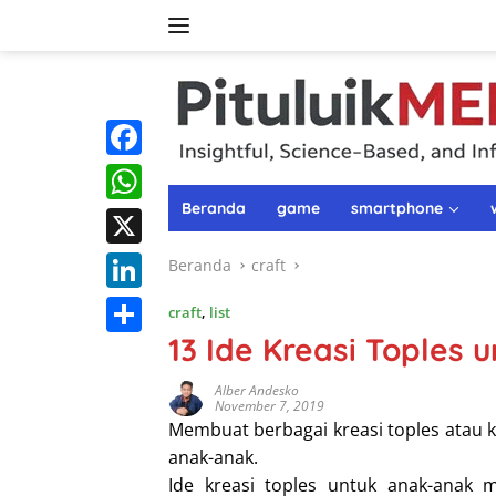
Langsung
ke
konten
F
a
Beranda
game
smartphone
W
c
h
X
Beranda
craft
e
a
L
craft
,
list
b
t
i
13 Ide Kreasi Toples
o
S
s
n
o
h
Alber Andesko
A
November 7, 2019
k
k
a
Membuat berbagai kreasi toples atau 
p
e
r
anak-anak.
p
d
Ide kreasi toples untuk anak-anak
e