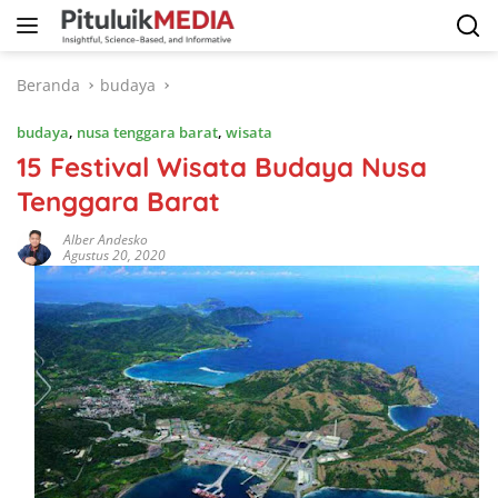
Langsung
ke
konten
Beranda
budaya
budaya
,
nusa tenggara barat
,
wisata
15 Festival Wisata Budaya Nusa
Tenggara Barat
Alber Andesko
Agustus 20, 2020