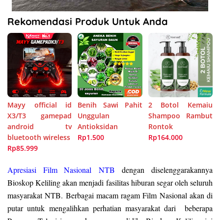
Rekomendasi Produk Untuk Anda
Mayy official id
Benih Sawi Pahit
2 Botol Kemaiu
X3/T3 gamepad
Unggulan
Shampoo Rambut
android tv
Antioksidan
Rontok
bluetooth wireless
Rp1.500
Rp164.000
Rp85.999
Apresiasi Film Nasional
NTB
dengan diselenggarakannya
Bioskop Keliling akan menjadi fasilitas hiburan segar oleh seluruh
masyarakat NTB. Berbagai macam ragam Film Nasional akan di
putar untuk mengalihkan perhatian masyarakat dari beberapa