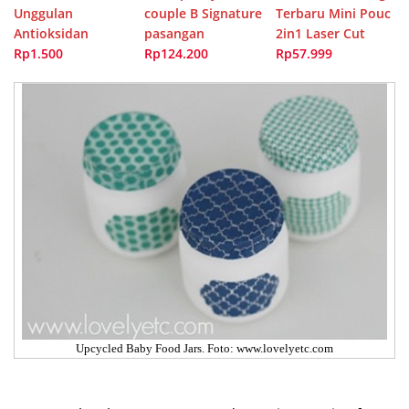
Unggulan
couple B Signature
Terbaru Mini Pouc
Antioksidan
pasangan
2in1 Laser Cut
Rp1.500
Rp124.200
Rp57.999
Upcycled Baby Food Jars. Foto: www.lovelyetc.com