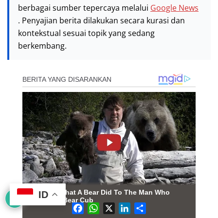
berbagai sumber tepercaya melalui
Google News
. Penyajian berita dilakukan secara kurasi dan
kontekstual sesuai topik yang sedang
berkembang.
ID
F
W
X
L
S
a
h
i
h