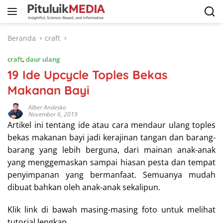
Langsung
ke
konten
Beranda
craft
craft
,
daur ulang
19 Ide Upcycle Toples Bekas
Makanan Bayi
Alber Andesko
November 6, 2019
Artikel ini tentang ide atau cara mendaur ulang toples
bekas makanan bayi jadi kerajinan tangan dan barang-
barang yang lebih berguna, dari mainan anak-anak
yang menggemaskan sampai hiasan pesta dan tempat
penyimpanan yang bermanfaat. Semuanya mudah
dibuat bahkan oleh anak-anak sekalipun.
Klik link di bawah masing-masing foto untuk melihat
tutorial lengkap.